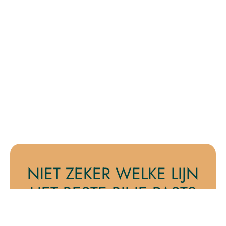
Ontzichtbaar geheel metalen
ophanging bovenkasten.
CARB2-Korpus, het korpus van
CARB2-platen is milieuvriendelijk,
duurzaam en zorgt voor een
gezond binnenklimaat.
NIET ZEKER WELKE LIJN
HET BESTE BIJ JE PAST?
Wij helpen je graag bij het maken
van jouw keuze.