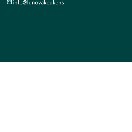
info@lunovakeukens
5
.nl