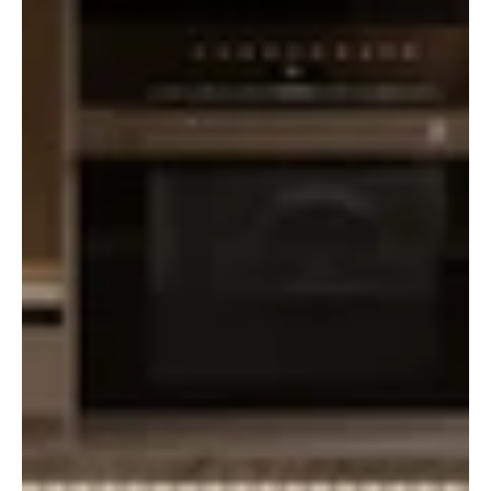
RENOVATIE OF
NIEUWE KEUKEN —
HOE MAAK JE JOUW
KEUZE?