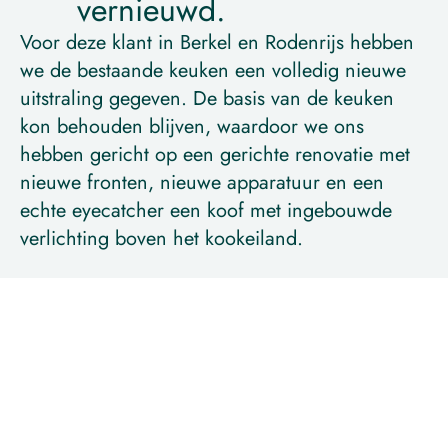
vernieuwd.
Voor deze klant in Berkel en Rodenrijs hebben 
we de bestaande keuken een volledig nieuwe 
uitstraling gegeven. De basis van de keuken 
kon behouden blijven, waardoor we ons 
hebben gericht op een gerichte renovatie met 
nieuwe fronten, nieuwe apparatuur en een 
echte eyecatcher een koof met ingebouwde 
verlichting boven het kookeiland.

De warme bruintint van de fronten vormt een 
krachtig geheel met het donkere werkblad en 
de zwarte accenten. De lattenwand loopt door 
in het plafond en verbindt de keuken met de 
maatwerk nis aan de zijkant. Zo is met behoud 
van de bestaande indeling een moderne, 