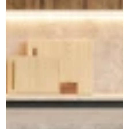
HOE KIES JE HET
JUISTE
KEUKENWERKBLAD?
EEN EENVOUDIGE
GIDS